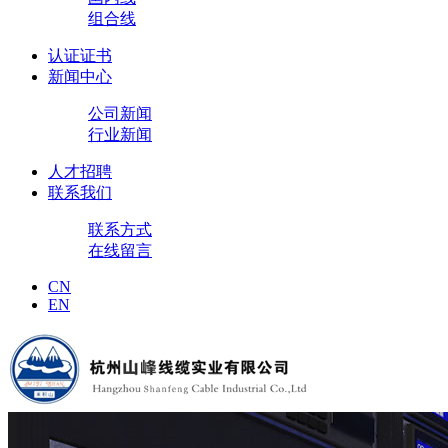
组合线
认证证书
新闻中心
公司新闻
行业新闻
人才招聘
联系我们
联系方式
在线留言
CN
EN