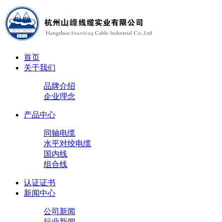
首页
关于我们
品牌介绍
企业理念
产品中心
同轴电缆
水平对绞电缆
国内线
组合线
认证证书
新闻中心
公司新闻
行业新闻