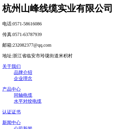
杭州山峰线缆实业有限公司
电话:0571-58616086
传真:0571-63787939
邮箱:232082377@qq.com
地址:浙江省临安市玲珑街道米积村
关于我们
品牌介绍
企业理念
产品中心
同轴电缆
水平对绞电缆
认证证书
新闻中心
公司新闻