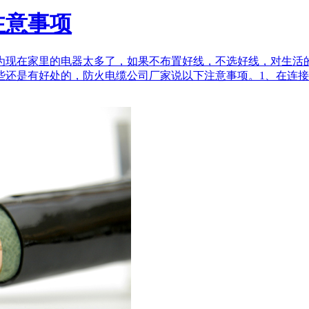
注意事项
为现在家里的电器太多了，如果不布置好线，不选好线，对生活
些还是有好处的，防火电缆公司厂家说以下注意事项。1、在连